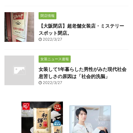
閉店情報
【大阪閉店】超老舗女装店・ミステリー
スポット閉店。
2022/3/27
女装ニュース速報
女装して1年暮らした男性がみた現代社会
息苦しさの原因は「社会的洗脳」
2022/3/27