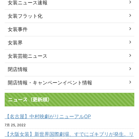
女装ニュース速報
女装フラット化
女装事件
女装界
女装芸能ニュース
閉店情報
開店情報・キャンペーンイベント情報
ニュース（更新順）
【名古屋】中村映劇がリニューアルOP
7月 25, 2022
【大阪女装】新世界国際劇場、すでにゴキブリが発生。リ