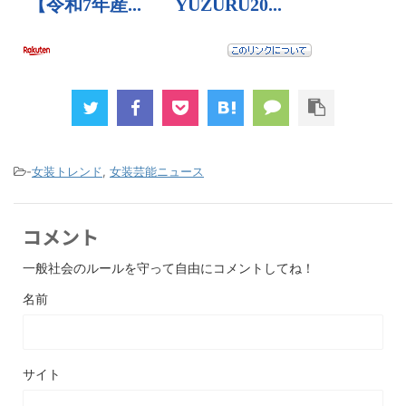
-
女装トレンド
,
女装芸能ニュース
コメント
一般社会のルールを守って自由にコメントしてね！
名前
サイト