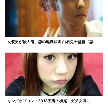
女装男が殺人鬼、恋の地獄絵図 白石晃士監督『恋...
キングオブコント2013王者の槙尾、ガチ女装に...