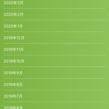
2020年3月
2020年2月
2020年1月
2019年12月
2019年11月
2019年10月
2019年9月
2019年8月
2019年7月
2019年6月