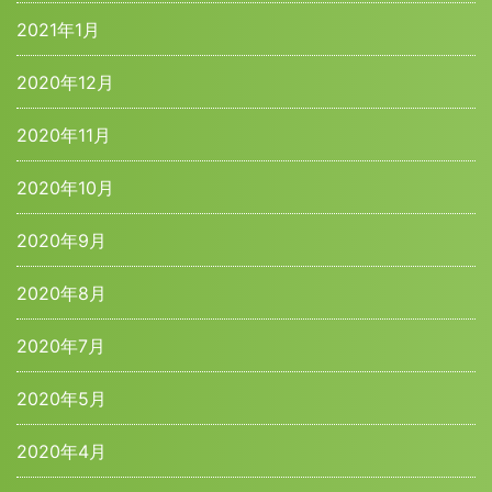
2021年1月
2020年12月
2020年11月
2020年10月
2020年9月
2020年8月
2020年7月
2020年5月
2020年4月