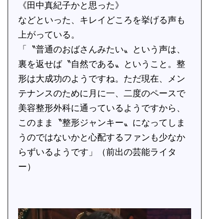
《田中真紀子かと思った》
などといった、キレイどころを挙げる声も
上がっている。
「〝普通のおばさんみたい〟という声は、
裏を返せば〝自然である〟ということ。整
形は大成功のようですね。ただ現在、メン
テナンスのために月に一、二度のペースで
美容整形外科に通っているようですから、
このまま〝整形ジャンキー〟になってしま
うのではないかと心配するファンも少なか
らずいるようです」（前出の芸能ライタ
ー）