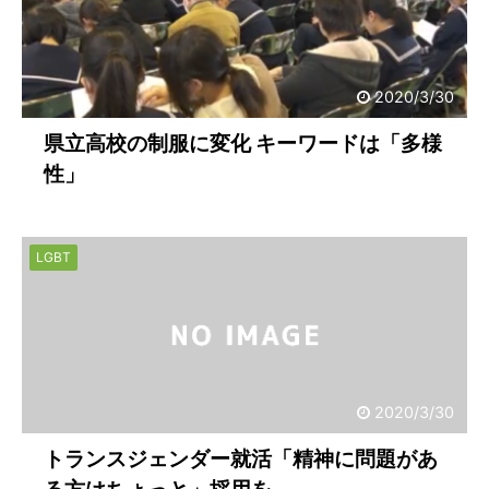
2020/3/30
県立高校の制服に変化 キーワードは「多様
性」
LGBT
2020/3/30
トランスジェンダー就活「精神に問題があ