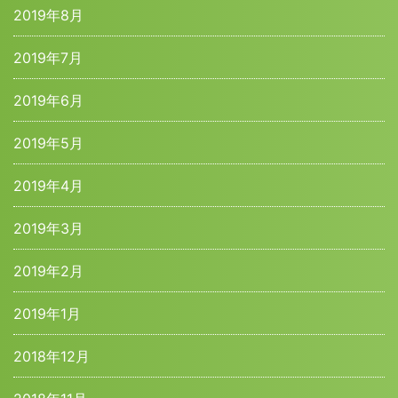
2019年8月
2019年7月
2019年6月
2019年5月
2019年4月
2019年3月
2019年2月
2019年1月
2018年12月