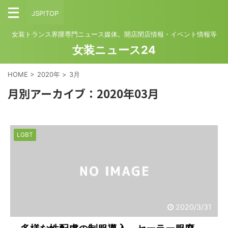
JSP!TOP
女装トランス界隈専門ニュース媒体。開店閉店情報・イベント情報等
女装ニュース24
HOME
>
2020年
>
3月
月別アーカイブ：2020年03月
LGBT
2020/3/31