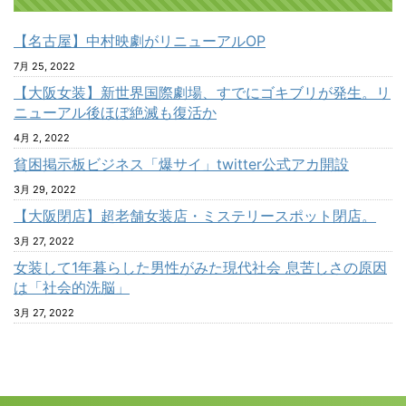
【名古屋】中村映劇がリニューアルOP
7月 25, 2022
【大阪女装】新世界国際劇場、すでにゴキブリが発生。リ
ニューアル後ほぼ絶滅も復活か
4月 2, 2022
貧困掲示板ビジネス「爆サイ」twitter公式アカ開設
3月 29, 2022
【大阪閉店】超老舗女装店・ミステリースポット閉店。
3月 27, 2022
女装して1年暮らした男性がみた現代社会 息苦しさの原因
は「社会的洗脳」
3月 27, 2022