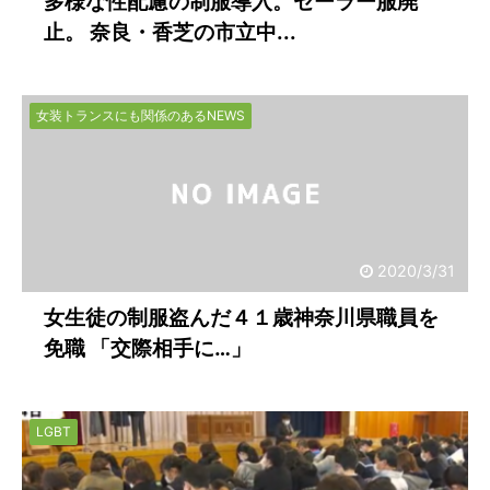
多様な性配慮の制服導入。セーラー服廃
止。 奈良・香芝の市立中...
女装トランスにも関係のあるNEWS
2020/3/31
女生徒の制服盗んだ４１歳神奈川県職員を
免職 「交際相手に…」
LGBT