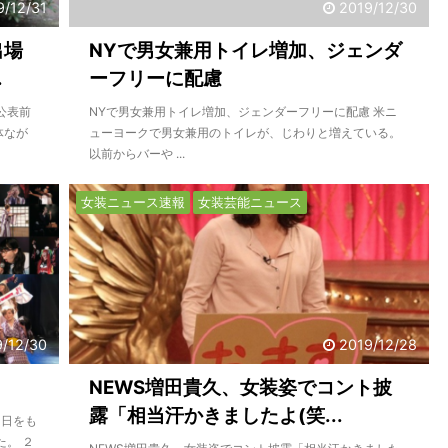
9/12/31
2019/12/30
出場
NYで男女兼用トイレ増加、ジェンダ
.
ーフリーに配慮
公表前
NYで男女兼用トイレ増加、ジェンダーフリーに配慮 米ニ
体なが
ューヨークで男女兼用のトイレが、じわりと増えている。
以前からバーや ...
女装ニュース速報
女装芸能ニュース
9/12/30
2019/12/28
NEWS増田貴久、女装姿でコント披
露「相当汗かきましたよ(笑...
1日をも
。 ２