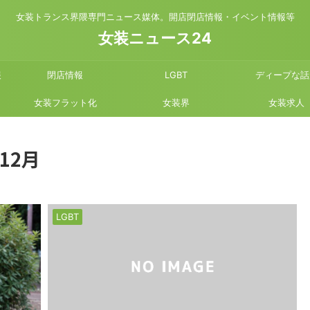
女装トランス界隈専門ニュース媒体。開店閉店情報・イベント情報等
女装ニュース24
報
閉店情報
LGBT
ディープな話
女装フラット化
女装界
女装求人
12月
LGBT