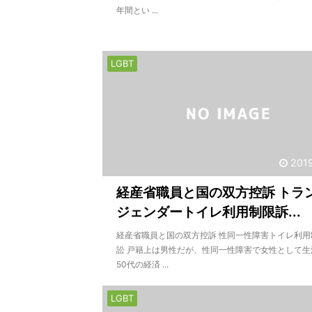
年間とい ...
LGBT
201
経産省職員と国の双方控訴 トラ
ジェンダートイレ利用制限訴...
経産省職員と国の双方控訴 性同一性障害トイレ利用
訟 戸籍上は男性だが、性同一性障害で女性として生
50代の経済 ...
LGBT