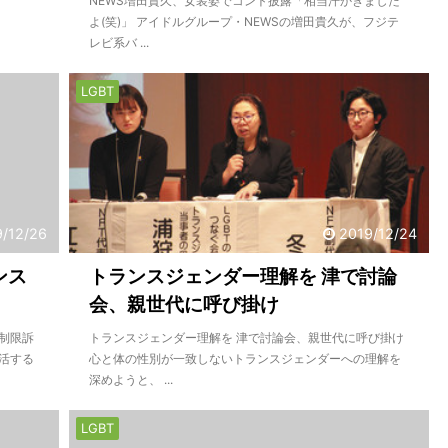
NEWS増田貴久、女装姿でコント披露「相当汗かきました
よ(笑)」 アイドルグループ・NEWSの増田貴久が、フジテ
レビ系バ ...
LGBT
9/12/26
2019/12/24
ンス
トランスジェンダー理解を 津で討論
会、親世代に呼び掛け
制限訴
トランスジェンダー理解を 津で討論会、親世代に呼び掛け
活する
心と体の性別が一致しないトランスジェンダーへの理解を
深めようと、 ...
LGBT