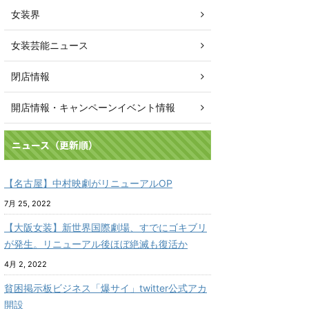
女装界
女装芸能ニュース
閉店情報
開店情報・キャンペーンイベント情報
ニュース（更新順）
【名古屋】中村映劇がリニューアルOP
7月 25, 2022
【大阪女装】新世界国際劇場、すでにゴキブリ
が発生。リニューアル後ほぼ絶滅も復活か
4月 2, 2022
貧困掲示板ビジネス「爆サイ」twitter公式アカ
開設