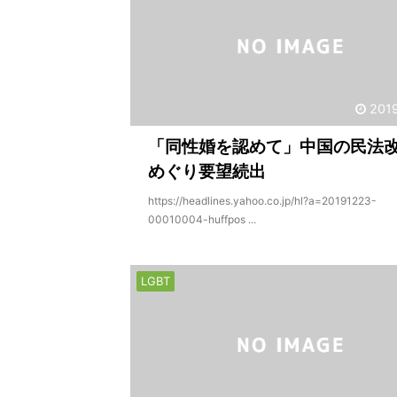
201
「同性婚を認めて」中国の民法
めぐり要望続出
https://headlines.yahoo.co.jp/hl?a=20191223-
00010004-huffpos ...
LGBT