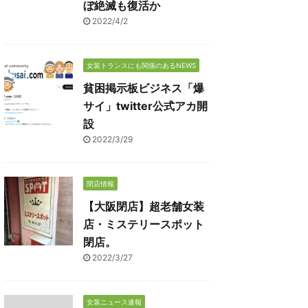
ぼ絶滅も復活か
2022/4/2
女装トランスにも関係のあるNEWS
貧困掲示板ビジネス「爆
サイ」twitter公式アカ開
設
2022/3/29
閉店情報
【大阪閉店】超老舗女装
店・ミステリースポット
閉店。
2022/3/27
女装ニュース速報