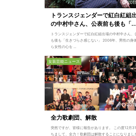
201
トランスジェンダーで紅白紅組
の中村中さん、公表前も後も「..
トランスジェンダーで紅白紅組出場の中村中さん、
も後も「生きづらさ感じない」 2006年、男性の身
ら女性の心を ...
女装芸能ニュース
201
全力歌劇団、解散
突然ですが、皆様に報告があります。 この度12月3
ちまして、全力！歌劇団は解散することになりました