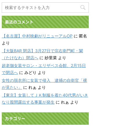
最近のコメント
【名古屋】中村映劇がリニューアルOP
に
匿名
より
【大阪BAR 閉店】3月27日で宗右衛門町・闌
（たけなわ）閉店へ
に
紗里菜
より
超老舗女装サロン・エリザベス会館、2月15日
で閉店へ
に
みどり
より
女性の脱衣所に女装で侵入 逮捕の自衛官「裸
が見たい」
に
れぁ
より
【東京】女装してＪＫ制服を着た40代男がいき
なり股間露出する事案が発生
に
れぁ
より
カテゴリー