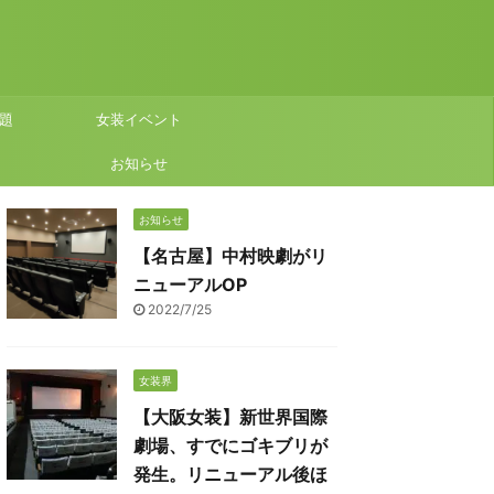
題
女装イベント
お知らせ
お知らせ
【名古屋】中村映劇がリ
ニューアルOP
2022/7/25
女装界
【大阪女装】新世界国際
劇場、すでにゴキブリが
発生。リニューアル後ほ