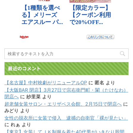
最近のコメント
【名古屋】中村映劇がリニューアルOP
に
匿名
より
【大阪BAR 閉店】3月27日で宗右衛門町・闌（たけなわ）
閉店へ
に
紗里菜
より
超老舗女装サロン・エリザベス会館、2月15日で閉店へ
に
みどり
より
女性の脱衣所に女装で侵入 逮捕の自衛官「裸が見たい」
に
れぁ
より
【東京】女装してＪＫ制服を着た40代男がいきなり股間