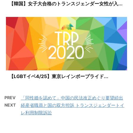
【韓国】女子大合格のトランスジェンダー女性が入...
【LGBTイベ4/25】東京レインボープライド...
PREV
「同性婚を認めて」中国の民法改正めぐり要望続出
NEXT
経産省職員と国の双方控訴 トランスジェンダートイ
レ利用制限訴訟