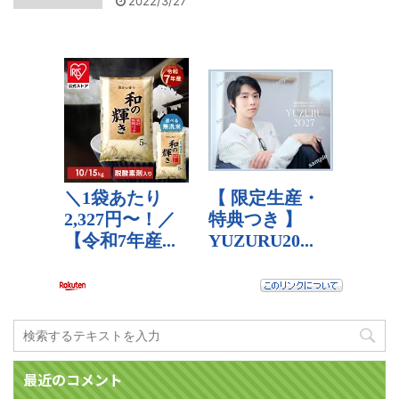
2022/3/27
最近のコメント