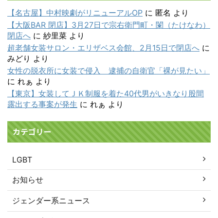
【名古屋】中村映劇がリニューアルOP
に
匿名
より
【大阪BAR 閉店】3月27日で宗右衛門町・闌（たけなわ）
閉店へ
に
紗里菜
より
超老舗女装サロン・エリザベス会館、2月15日で閉店へ
に
みどり
より
女性の脱衣所に女装で侵入 逮捕の自衛官「裸が見たい」
に
れぁ
より
【東京】女装してＪＫ制服を着た40代男がいきなり股間
露出する事案が発生
に
れぁ
より
カテゴリー
LGBT
お知らせ
ジェンダー系ニュース