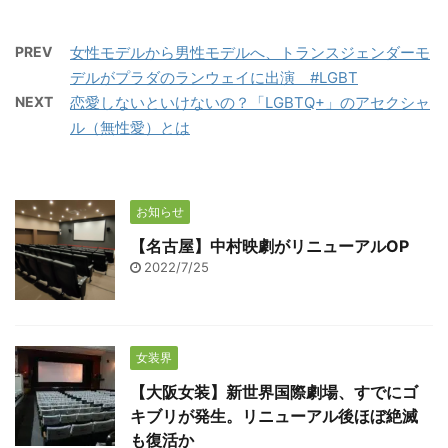
PREV
女性モデルから男性モデルへ、トランスジェンダーモ
デルがプラダのランウェイに出演 #LGBT
NEXT
恋愛しないといけないの？「LGBTQ+」のアセクシャ
ル（無性愛）とは
お知らせ
【名古屋】中村映劇がリニューアルOP
2022/7/25
女装界
【大阪女装】新世界国際劇場、すでにゴ
キブリが発生。リニューアル後ほぼ絶滅
も復活か