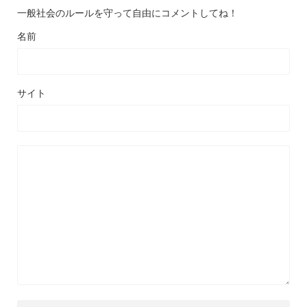
一般社会のルールを守って自由にコメントしてね！
名前
サイト