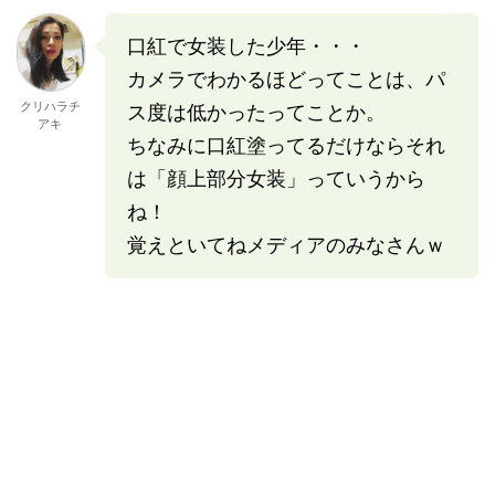
口紅で女装した少年・・・
カメラでわかるほどってことは、パ
クリハラチ
ス度は低かったってことか。
アキ
ちなみに口紅塗ってるだけならそれ
は「顔上部分女装」っていうから
ね！
覚えといてねメディアのみなさんｗ