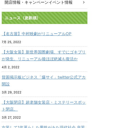
開店情報・キャンペーンイベント情報
ニュース（更新順）
【名古屋】中村映劇がリニューアルOP
7月 25, 2022
【大阪女装】新世界国際劇場、すでにゴキブリ
が発生。リニューアル後ほぼ絶滅も復活か
4月 2, 2022
貧困掲示板ビジネス「爆サイ」twitter公式アカ
開設
3月 29, 2022
【大阪閉店】超老舗女装店・ミステリースポッ
ト閉店。
3月 27, 2022
女装して1年暮らした男性がみた現代社会 息苦