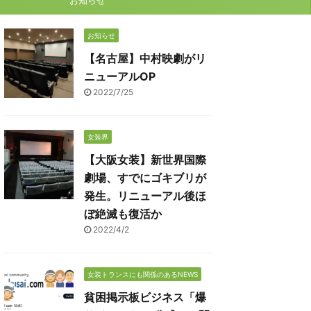
お知らせ
お知らせ
【名古屋】中村映劇がリ
ニューアルOP
2022/7/25
女装界
【大阪女装】新世界国際
劇場、すでにゴキブリが
発生。リニューアル後ほ
ぼ絶滅も復活か
2022/4/2
女装トランスにも関係のあるNEWS
貧困掲示板ビジネス「爆