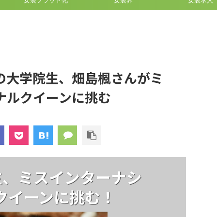
女装フラット化
女装界
女装求人
の大学院生、畑島楓さんがミ
ナルクイーンに挑む
生、ミスインターナシ
クイーンに挑む！