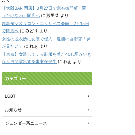
【大阪BAR 閉店】3月27日で宗右衛門町・闌
（たけなわ）閉店へ
に
紗里菜
より
超老舗女装サロン・エリザベス会館、2月15日
で閉店へ
に
みどり
より
女性の脱衣所に女装で侵入 逮捕の自衛官「裸
が見たい」
に
れぁ
より
【東京】女装してＪＫ制服を着た40代男がいき
なり股間露出する事案が発生
に
れぁ
より
カテゴリー
LGBT
お知らせ
ジェンダー系ニュース