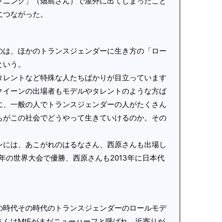
プニング」（畑島さん）で屋外に出てしまったこと
につながった。
のは、ほかのトランスジェンダーに生き方の「ロー
という。
タレントなど特殊な人たちばかりが目立っています
クイーンの出場者もモデルやタレントのような方ば
に、一般の人でトランスジェンダーの人がたくさん
ちがこの社会でどうやって生きていけるのか。その
ンには、あこがれのはるなさん、西原さんも出場し
9年の世界大会で優勝、西原さんも2013年に日本代
の時代その時代のトランスジェンダーのロールモデ
んはMtFがまだニューハーフと呼ばれ、近寄りが