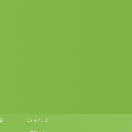
題
女装イベント