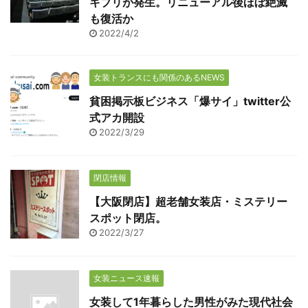
キブリが発生。リニューアル後ほぼ絶滅
も復活か
2022/4/2
女装トランスにも関係のあるNEWS
貧困掲示板ビジネス「爆サイ」twitter公
式アカ開設
2022/3/29
閉店情報
【大阪閉店】超老舗女装店・ミステリー
スポット閉店。
2022/3/27
女装ニュース速報
女装して1年暮らした男性がみた現代社会