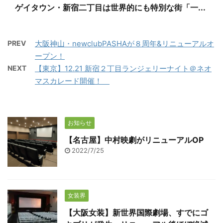
ゲイタウン・新宿二丁目は世界的にも特別な街「一...
PREV
大阪神山・newclubPASHAが８周年&リニューアルオ
ープン！
NEXT
【東京】12.21 新宿２丁目ランジェリーナイト＠ネオ
マスカレード開催！
お知らせ
【名古屋】中村映劇がリニューアルOP
2022/7/25
女装界
【大阪女装】新世界国際劇場、すでにゴ