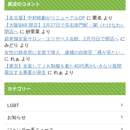
最近のコメント
【名古屋】中村映劇がリニューアルOP
に
匿名
より
【大阪BAR 閉店】3月27日で宗右衛門町・闌（たけなわ）
閉店へ
に
紗里菜
より
超老舗女装サロン・エリザベス会館、2月15日で閉店へ
に
みどり
より
女性の脱衣所に女装で侵入 逮捕の自衛官「裸が見たい」
に
れぁ
より
【東京】女装してＪＫ制服を着た40代男がいきなり股間
露出する事案が発生
に
れぁ
より
カテゴリー
LGBT
お知らせ
ジェンダー系ニュース