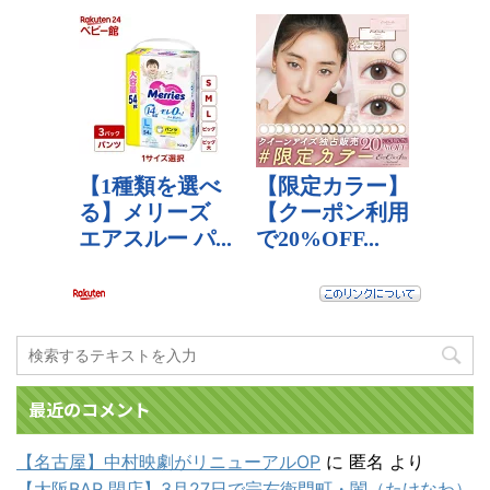
最近のコメント
【名古屋】中村映劇がリニューアルOP
に
匿名
より
【大阪BAR 閉店】3月27日で宗右衛門町・闌（たけなわ）