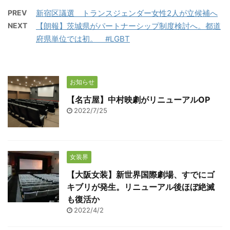
PREV
新宿区議選 トランスジェンダー女性2人が立候補へ
NEXT
【朗報】茨城県がパートナーシップ制度検討へ。都道
府県単位では初。 #LGBT
お知らせ
【名古屋】中村映劇がリニューアルOP
2022/7/25
女装界
【大阪女装】新世界国際劇場、すでにゴ
キブリが発生。リニューアル後ほぼ絶滅
も復活か
2022/4/2