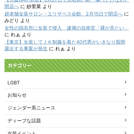
閉店へ
に
紗里菜
より
超老舗女装サロン・エリザベス会館、2月15日で閉店へ
に
みどり
より
女性の脱衣所に女装で侵入 逮捕の自衛官「裸が見たい」
に
れぁ
より
【東京】女装してＪＫ制服を着た40代男がいきなり股間
露出する事案が発生
に
れぁ
より
カテゴリー
LGBT
お知らせ
ジェンダー系ニュース
ディープな話題
女装イベント