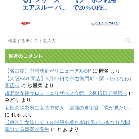
最近のコメント
【名古屋】中村映劇がリニューアルOP
に
匿名
より
【大阪BAR 閉店】3月27日で宗右衛門町・闌（たけなわ）
閉店へ
に
紗里菜
より
超老舗女装サロン・エリザベス会館、2月15日で閉店へ
に
みどり
より
女性の脱衣所に女装で侵入 逮捕の自衛官「裸が見たい」
に
れぁ
より
【東京】女装してＪＫ制服を着た40代男がいきなり股間
露出する事案が発生
に
れぁ
より