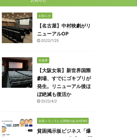
お知らせ
お知らせ
【名古屋】中村映劇がリ
ニューアルOP
2022/7/25
女装界
【大阪女装】新世界国際
劇場、すでにゴキブリが
発生。リニューアル後ほ
ぼ絶滅も復活か
2022/4/2
女装トランスにも関係のあるNEWS
貧困掲示板ビジネス「爆