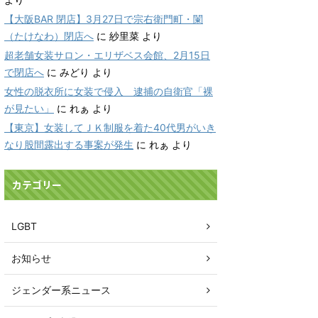
【大阪BAR 閉店】3月27日で宗右衛門町・闌
（たけなわ）閉店へ
に
紗里菜
より
超老舗女装サロン・エリザベス会館、2月15日
で閉店へ
に
みどり
より
女性の脱衣所に女装で侵入 逮捕の自衛官「裸
が見たい」
に
れぁ
より
【東京】女装してＪＫ制服を着た40代男がいき
なり股間露出する事案が発生
に
れぁ
より
カテゴリー
LGBT
お知らせ
ジェンダー系ニュース