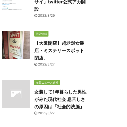
サイ」twitter公式アカ開
設
2022/3/29
閉店情報
【大阪閉店】超老舗女装
店・ミステリースポット
閉店。
2022/3/27
女装ニュース速報
女装して1年暮らした男性
がみた現代社会 息苦しさ
の原因は「社会的洗脳」
2022/3/27