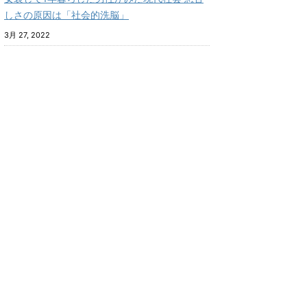
しさの原因は「社会的洗脳」
3月 27, 2022