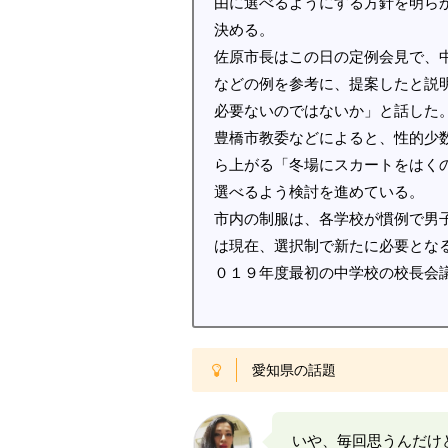
由に選べるようにする方針を明ら
決める。
佐原市長はこの日の定例会見で、
などの例を参考に、提案したと説
必要ないのではないか」と話した
豊橋市教委などによると、性的少
ら上がる「冬場にスカートをはく
選べるよう検討を進めている。
市内の制服は、各学校が慣例で男
は現在、選択制で新たに必要とな
０１９年度最初の中学校の校長会
愛知県の話題
いや、毎回思うんだけ