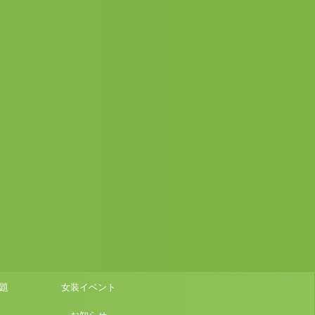
題
女装イベント