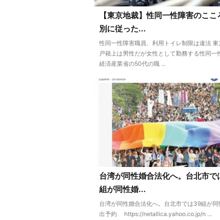
【東京地裁】性同一性障害のここ
別に従った...
性同一性障害職員、利用トイレ制限は違法 東
戸籍上は男性だが女性として勤務する性同一
経済産業省の50代の職 ...
台湾が同性婚合法化へ。台北市で
組が同性婚...
台湾が同性婚合法化へ。台北市では39組が同
出予約 https://netallica.yahoo.co.jp/n ...