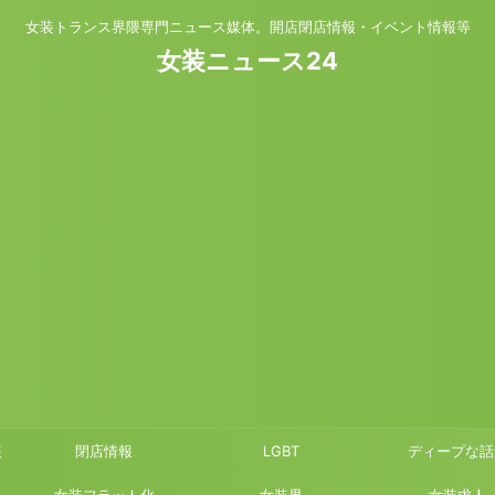
女装トランス界隈専門ニュース媒体。開店閉店情報・イベント情報等
女装ニュース24
報
閉店情報
LGBT
ディープな話