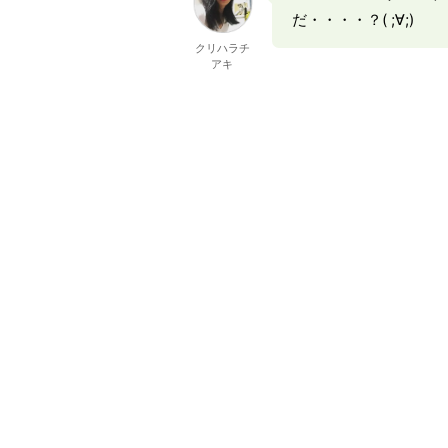
だ・・・・？( ;∀;)
クリハラチ
アキ