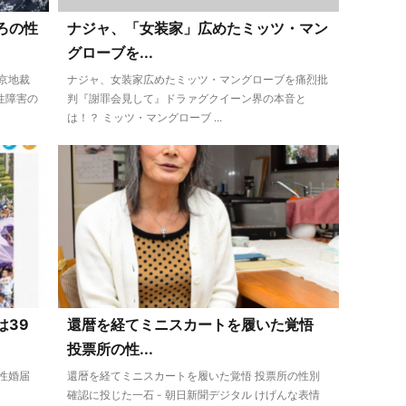
ろの性
ナジャ、「女装家」広めたミッツ・マン
グローブを...
京地裁
ナジャ、女装家広めたミッツ・マングローブを痛烈批
性障害の
判『謝罪会見して』ドラァグクイーン界の本音と
は！？ ミッツ・マングローブ ...
は39
還暦を経てミニスカートを履いた覚悟
投票所の性...
性婚届
還暦を経てミニスカートを履いた覚悟 投票所の性別
確認に投じた一石 - 朝日新聞デジタル けげんな表情