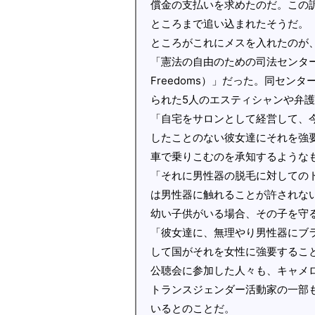
償金の支払いを求めたのだ。この
ところまで追い込まれたそうだ。
ところがこれにメスを入れたのが
「憲法の自由のための司法センター（The Jus
Freedoms）」だった。同センタ
られた5人のエスティシャンや弁
「自宅をサロンとして経営して、
したことのない彼女達にそれを強
車で乗りこむのを承知するような
「それに男性器の脱毛に対しての
は男性器に触れることが許されな
幼い子供がいる場合、その子を守
「彼女達に、無理やり男性器にブ
して国がそれを女性に強要するこ
公聴会に参加した人々も、キャメ
トランスジェンダー活動家の一部
いるとのことだ。