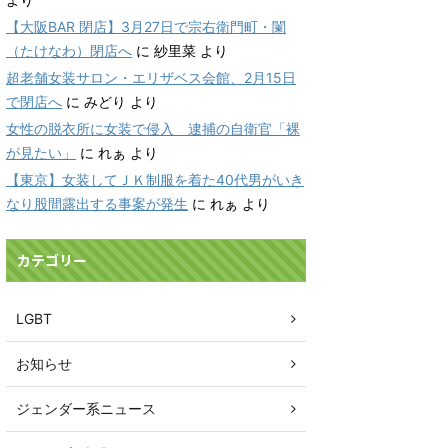
【大阪BAR 閉店】3月27日で宗右衛門町・闌
（たけなわ）閉店へ
に
紗里菜
より
超老舗女装サロン・エリザベス会館、2月15日
で閉店へ
に
みどり
より
女性の脱衣所に女装で侵入 逮捕の自衛官「裸
が見たい」
に
れぁ
より
【東京】女装してＪＫ制服を着た40代男がいき
なり股間露出する事案が発生
に
れぁ
より
カテゴリー
LGBT
お知らせ
ジェンダー系ニュース