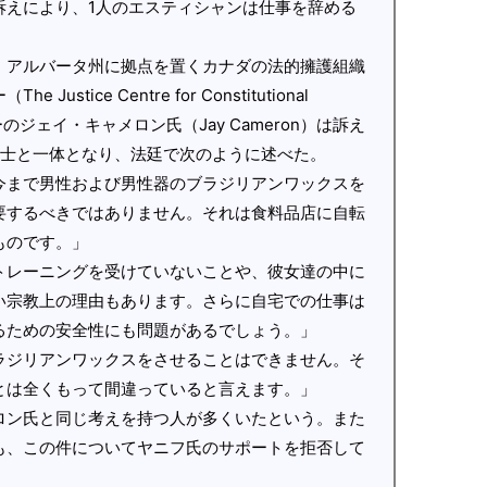
訴えにより、1人のエスティシャンは仕事を辞める
、アルバータ州に拠点を置くカナダの法的擁護組織
tice Centre for Constitutional
ーのジェイ・キャメロン氏（Jay Cameron）は訴え
護士と一体となり、法廷で次のように述べた。
今まで男性および男性器のブラジリアンワックスを
要するべきではありません。それは食料品店に自転
ものです。」
トレーニングを受けていないことや、彼女達の中に
い宗教上の理由もあります。さらに自宅での仕事は
るための安全性にも問題があるでしょう。」
ラジリアンワックスをさせることはできません。そ
とは全くもって間違っていると言えます。」
ロン氏と同じ考えを持つ人が多くいたという。また
も、この件についてヤニフ氏のサポートを拒否して