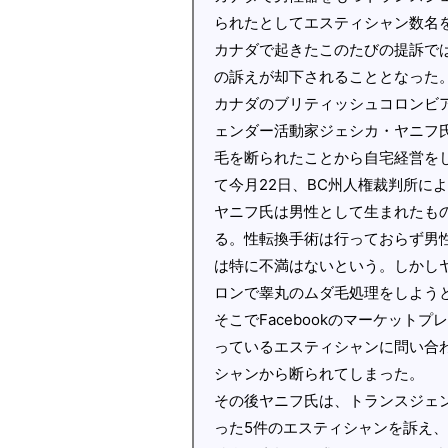
られたとしてエスティシャン数名
カナダで起きたこのたびの提訴で
の訴えが却下されることとなった。『G
カナダのブリティッシュコロンビ
ェンダー活動家ジェシカ・ヤニフ氏（J
毛を断られたことから自宅経営を
て今月22日、BC州人権裁判所に
ヤニフ氏は男性として生まれたも
る。性転換手術は行っておらず男
は特に不満はないという。しかし
ロンで睾丸のムダ毛処理をしよう
そこでFacebookのマーケット
っているエスティシャンに問い合
シャンから断られてしまった。
その後ヤニフ氏は、トランスジェ
った5件のエスティシャンを訴え、