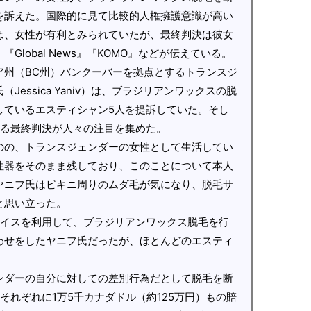
を訴えた。国際的に見て比較的人権擁護意識が高い
は、女性が有利とみられていたが、最終判決は彼女
lobal News』『KOMO』などが伝えている。
ア州（BC州）バンクーバーを拠点とするトランスジ
essica Yaniv）は、ブラジリアンワックスの脱
しているエスティシャン5人を提訴していた。そし
よる最終判決が人々の注目を集めた。
のの、トランスジェンダーの女性として生活してい
性器をそのまま残しており、このことについて本人
ヤニフ氏はビキニ周りのムダ毛が気になり、脱毛サ
と思い立った。
プレイスを利用して、ブラジリアンワックス脱毛を行
わせをしたヤニフ氏だったが、ほとんどのエスティ
ンダーの自分に対しての差別行為だとして脱毛を断
それぞれに1万5千カナダドル（約125万円）もの賠