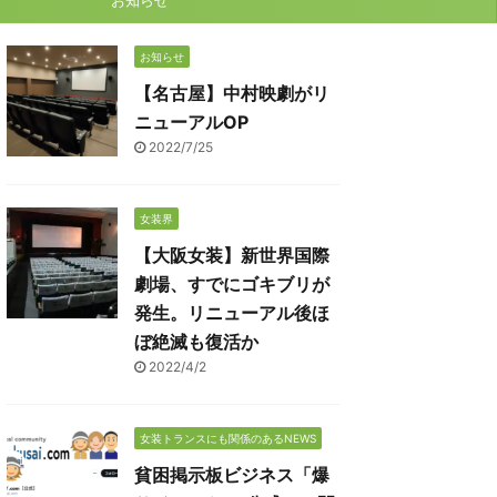
お知らせ
お知らせ
【名古屋】中村映劇がリ
ニューアルOP
2022/7/25
女装界
【大阪女装】新世界国際
劇場、すでにゴキブリが
発生。リニューアル後ほ
ぼ絶滅も復活か
2022/4/2
女装トランスにも関係のあるNEWS
貧困掲示板ビジネス「爆