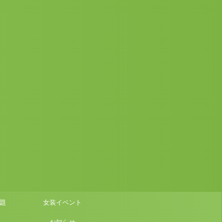
題
女装イベント