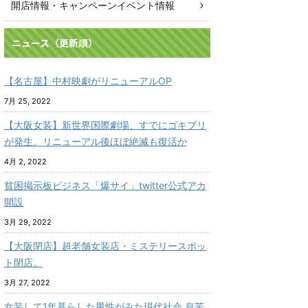
開店情報・キャンペーンイベント情報
ニュース（更新順）
【名古屋】中村映劇がリニューアルOP
7月 25, 2022
【大阪女装】新世界国際劇場、すでにゴキブリ
が発生。リニューアル後ほぼ絶滅も復活か
4月 2, 2022
貧困掲示板ビジネス「爆サイ」twitter公式アカ
開設
3月 29, 2022
【大阪閉店】超老舗女装店・ミステリースポッ
ト閉店。
3月 27, 2022
女装して1年暮らした男性がみた現代社会 息苦