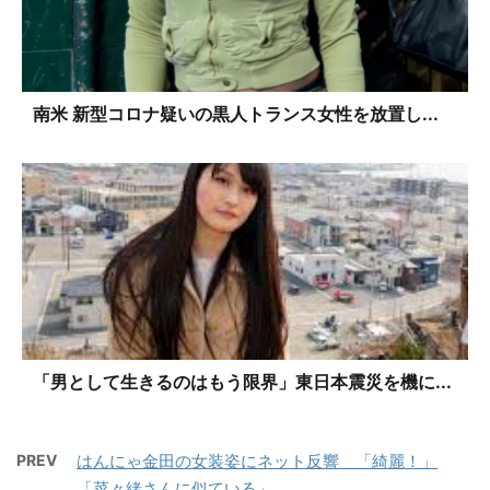
南米 新型コロナ疑いの黒人トランス女性を放置し...
「男として生きるのはもう限界」東日本震災を機に...
PREV
はんにゃ金田の女装姿にネット反響 「綺麗！」
「菜々緒さんに似ている」