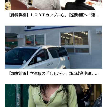
【静岡浜松】ＬＧＢＴカップルら、公認制度へ「連...
【加古川市】学生服の「しもかわ」自己破産申請。...