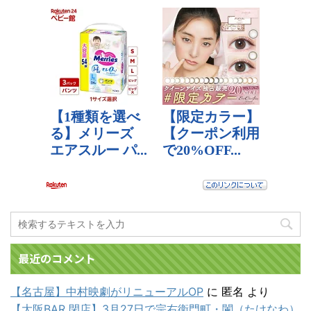
最近のコメント
【名古屋】中村映劇がリニューアルOP
に
匿名
より
【大阪BAR 閉店】3月27日で宗右衛門町・闌（たけなわ）