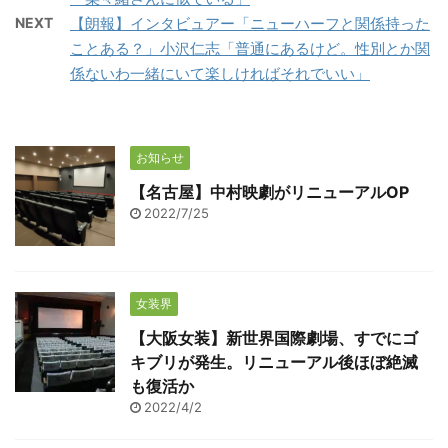
NEXT
【朗報】インタビュアー「ニューハーフと関係持った
ことある？」小沢仁志「普通にあるけど。性別とか関
係ないわ一緒にいて楽しければそれでいい」
お知らせ
【名古屋】中村映劇がリニューアルOP
2022/7/25
女装界
【大阪女装】新世界国際劇場、すでにゴ
キブリが発生。リニューアル後ほぼ絶滅
も復活か
2022/4/2