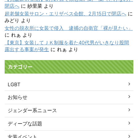
閉店へ
に
紗里菜
より
超老舗女装サロン・エリザベス会館、2月15日で閉店へ
に
みどり
より
女性の脱衣所に女装で侵入 逮捕の自衛官「裸が見たい」
に
れぁ
より
【東京】女装してＪＫ制服を着た40代男がいきなり股間
露出する事案が発生
に
れぁ
より
カテゴリー
LGBT
お知らせ
ジェンダー系ニュース
ディープな話題
女装イベント