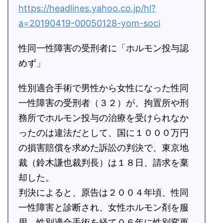
https://headlines.yahoo.co.jp/hl?
a=20190419-00050128-yom-soci
性同一性障害の受刑者に「ホルモン投与認
めず」
性別適合手術で男性から女性になった性同
一性障害の受刑者（３２）が、拘置所や刑
務所でホルモン投与の治療を受けられなか
ったのは違法だとして、国に１０００万円
の損害賠償を求めた訴訟の判決で、東京地
裁（鈴木謙也裁判長）は１８日、請求を棄
却した。
判決によると、原告は２００４年頃、性同
一性障害と診断され、女性ホルモン剤を服
用。性別適合手術を経て０６年に性別変更