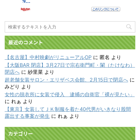
最近のコメント
【名古屋】中村映劇がリニューアルOP
に
匿名
より
【大阪BAR 閉店】3月27日で宗右衛門町・闌（たけなわ）
閉店へ
に
紗里菜
より
超老舗女装サロン・エリザベス会館、2月15日で閉店へ
に
みどり
より
女性の脱衣所に女装で侵入 逮捕の自衛官「裸が見たい」
に
れぁ
より
【東京】女装してＪＫ制服を着た40代男がいきなり股間
露出する事案が発生
に
れぁ
より
カテゴリー