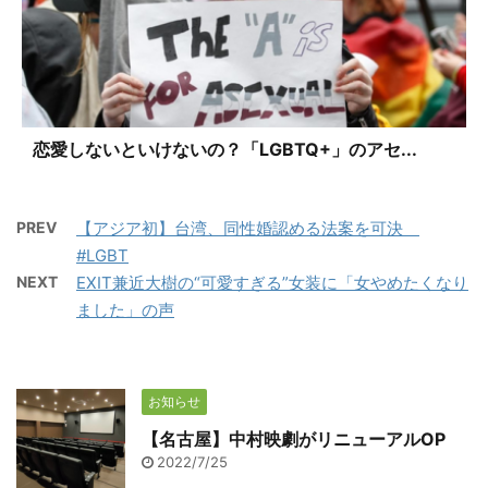
恋愛しないといけないの？「LGBTQ+」のアセ...
PREV
【アジア初】台湾、同性婚認める法案を可決
#LGBT
NEXT
EXIT兼近大樹の“可愛すぎる”女装に「女やめたくなり
ました」の声
お知らせ
【名古屋】中村映劇がリニューアルOP
2022/7/25