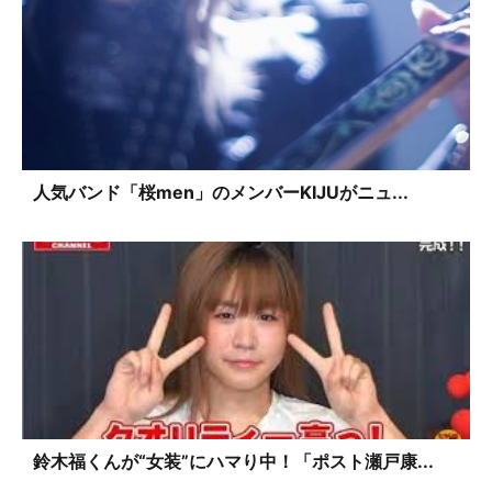
人気バンド「桜men」のメンバーKIJUがニュ...
鈴木福くんが“女装”にハマり中！「ポスト瀬戸康...