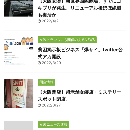
【大阪女装】新世界国際劇場、すでにゴ
キブリが発生。リニューアル後ほぼ絶滅
も復活か
2022/4/2
女装トランスにも関係のあるNEWS
貧困掲示板ビジネス「爆サイ」twitter公
式アカ開設
2022/3/29
閉店情報
【大阪閉店】超老舗女装店・ミステリー
スポット閉店。
2022/3/27
女装ニュース速報