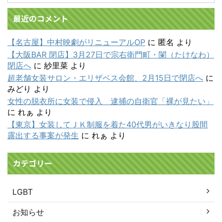
最近のコメント
【名古屋】中村映劇がリニューアルOP
に
匿名
より
【大阪BAR 閉店】3月27日で宗右衛門町・闌（たけなわ）
閉店へ
に
紗里菜
より
超老舗女装サロン・エリザベス会館、2月15日で閉店へ
に
みどり
より
女性の脱衣所に女装で侵入 逮捕の自衛官「裸が見たい」
に
れぁ
より
【東京】女装してＪＫ制服を着た40代男がいきなり股間
露出する事案が発生
に
れぁ
より
カテゴリー
LGBT
お知らせ