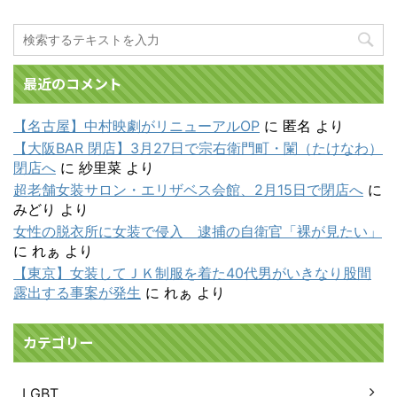
最近のコメント
【名古屋】中村映劇がリニューアルOP
に
匿名
より
【大阪BAR 閉店】3月27日で宗右衛門町・闌（たけなわ）
閉店へ
に
紗里菜
より
超老舗女装サロン・エリザベス会館、2月15日で閉店へ
に
みどり
より
女性の脱衣所に女装で侵入 逮捕の自衛官「裸が見たい」
に
れぁ
より
【東京】女装してＪＫ制服を着た40代男がいきなり股間
露出する事案が発生
に
れぁ
より
カテゴリー
LGBT