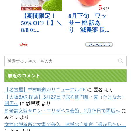
最近のコメント
【名古屋】中村映劇がリニューアルOP
に
匿名
より
【大阪BAR 閉店】3月27日で宗右衛門町・闌（たけなわ）
閉店へ
に
紗里菜
より
超老舗女装サロン・エリザベス会館、2月15日で閉店へ
に
みどり
より
女性の脱衣所に女装で侵入 逮捕の自衛官「裸が見たい」
に
れぁ
より