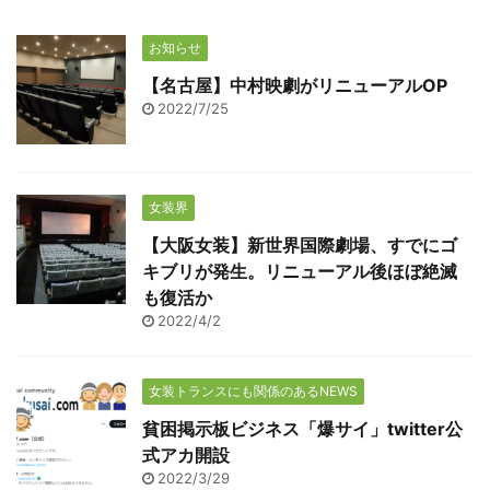
お知らせ
【名古屋】中村映劇がリニューアルOP
2022/7/25
女装界
【大阪女装】新世界国際劇場、すでにゴ
キブリが発生。リニューアル後ほぼ絶滅
も復活か
2022/4/2
女装トランスにも関係のあるNEWS
貧困掲示板ビジネス「爆サイ」twitter公
式アカ開設
2022/3/29