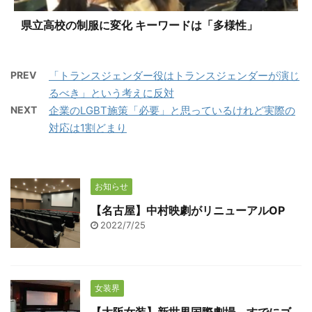
県立高校の制服に変化 キーワードは「多様性」
PREV
「トランスジェンダー役はトランスジェンダーが演じ
るべき」という考えに反対
NEXT
企業のLGBT施策「必要」と思っているけれど実際の
対応は1割どまり
お知らせ
【名古屋】中村映劇がリニューアルOP
2022/7/25
女装界
【大阪女装】新世界国際劇場、すでにゴ