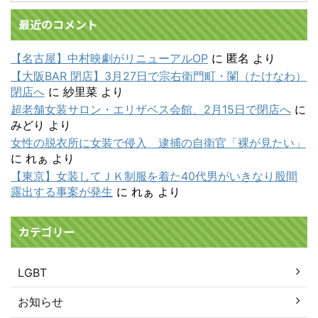
最近のコメント
【名古屋】中村映劇がリニューアルOP
に
匿名
より
【大阪BAR 閉店】3月27日で宗右衛門町・闌（たけなわ）
閉店へ
に
紗里菜
より
超老舗女装サロン・エリザベス会館、2月15日で閉店へ
に
みどり
より
女性の脱衣所に女装で侵入 逮捕の自衛官「裸が見たい」
に
れぁ
より
【東京】女装してＪＫ制服を着た40代男がいきなり股間
露出する事案が発生
に
れぁ
より
カテゴリー
LGBT
お知らせ