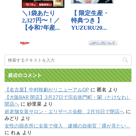
最近のコメント
【名古屋】中村映劇がリニューアルOP
に
匿名
より
【大阪BAR 閉店】3月27日で宗右衛門町・闌（たけなわ）
閉店へ
に
紗里菜
より
超老舗女装サロン・エリザベス会館、2月15日で閉店へ
に
みどり
より
女性の脱衣所に女装で侵入 逮捕の自衛官「裸が見たい」
に
れぁ
より