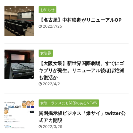
お知らせ
【名古屋】中村映劇がリニューアルOP
2022/7/25
女装界
【大阪女装】新世界国際劇場、すでにゴ
キブリが発生。リニューアル後ほぼ絶滅
も復活か
2022/4/2
女装トランスにも関係のあるNEWS
貧困掲示板ビジネス「爆サイ」twitter公
式アカ開設
2022/3/29